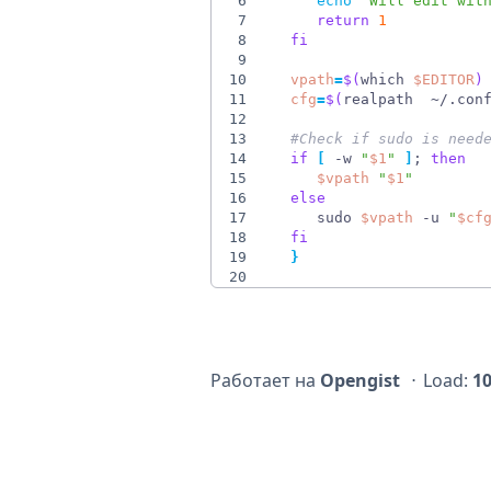
6
echo
"Will edit wit
7
return
1
8
fi
9
10
vpath
=
$(
which 
$EDITOR
)
11
cfg
=
$(
realpath  ~/.con
12
13
#Check if sudo is need
14
if
[
 -w 
"
$1
"
]
;
then
15
$vpath
"
$1
"
16
else
17
     sudo 
$vpath
 -u 
"
$cf
18
fi
19
}
20
Работает на
Opengist
⋅
Load:
1