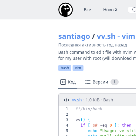
Все
Новый
По
santiago
/
vv.sh - vi
Последняя активность
год назад
Bash command to edit file with nvim wi
for my user with root (will download 
bash
vim
Код
Версии
1
vv.sh
· 1.0 KiB · Bash
1
2
3
vv
(
)
{
4
if
[
$#
 -eq 
0
]
;
then
5
echo
"Usage: vv <fi