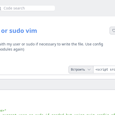
иск
m or sudo vim
th my user or sudo if necessary to write the file. Use config
modules again)
Встроить
le>"