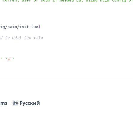
h current user or sudo if needed but using nvim config o
fig/nvim/init.lua
)
ed to edit the file               
g
"
"
$1
"
0ms
⋅
Русский