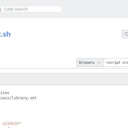
иск
t.sh
Встроить
                                                      
: 
$ZIMDIR
"