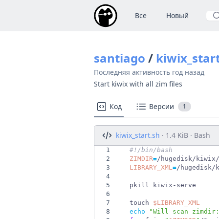
Все
Новый
По
santiago
/
kiwix_star
Последняя активность
год назад
Start kiwix with all zim files
Код
Версии
1
kiwix_start.sh
· 1.4 KiB · Bash
1
#!/bin/bash           
2
ZIMDIR
=
3
LIBRARY_XML
=
4
5
6
7
  touch 
$LIBRARY_XML
8
echo
"
Will scan zimdir