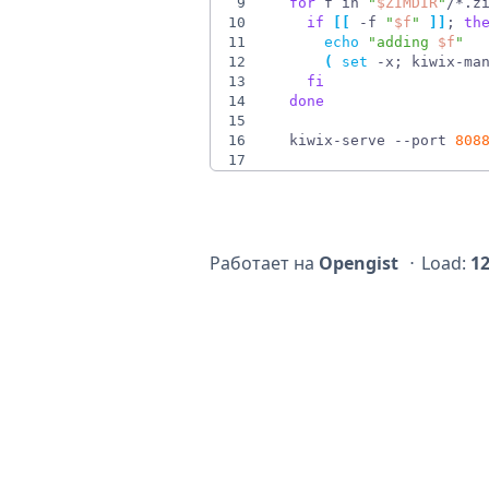
9
for
 f in 
"
$ZIMDIR
"
/*.z
10
if
[
[
 -f 
"
$f
"
]
]
;
th
11
echo
"
adding 
$f
"
12
(
set
 -x
;
 kiwix-ma
13
fi
14
done
15
16
  kiwix-serve --port 
808
17
Работает на
Opengist
⋅
Load:
1