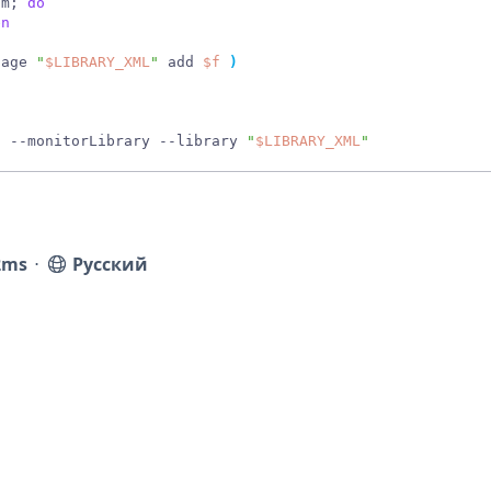
im
;
do
en
nage 
"
$LIBRARY_XML
"
 add 
$f
)
8
 --monitorLibrary --library 
"
$LIBRARY_XML
"
2ms
⋅
Русский