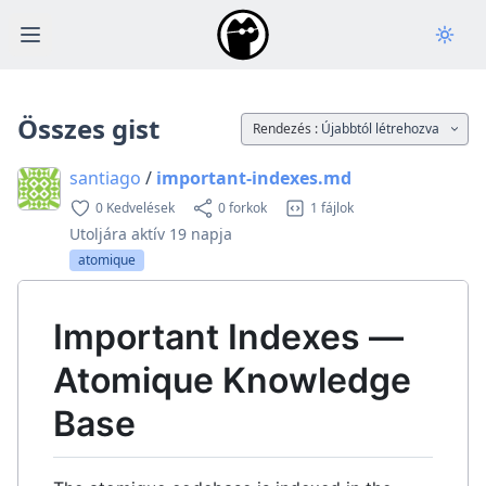
Open main menu
Összes gist
Rendezés :
Újabbtól létrehozva
santiago
/
important-indexes.md
0 Kedvelések
0 forkok
1 fájlok
Utoljára aktív
19 napja
atomique
Important Indexes —
Atomique Knowledge
Base