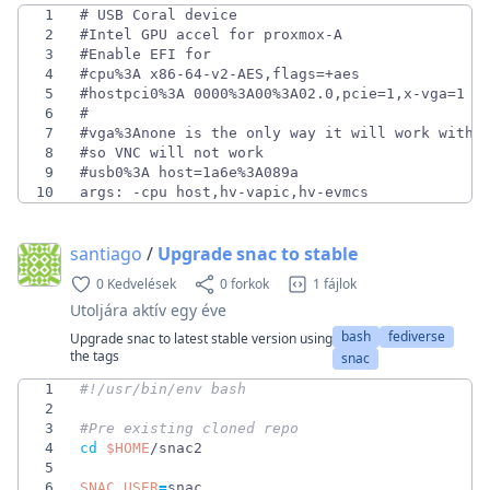
1
2
3
4
5
6
7
8
9
10
args: -cpu host,hv-vapic,hv-evmcs
santiago
/
Upgrade snac to stable
0 Kedvelések
0 forkok
1 fájlok
Utoljára aktív
egy éve
bash
fediverse
Upgrade snac to latest stable version using
the tags
snac
1
2
3
#Pre existing cloned repo
4
cd
$HOME
5
6
SNAC_USER
=