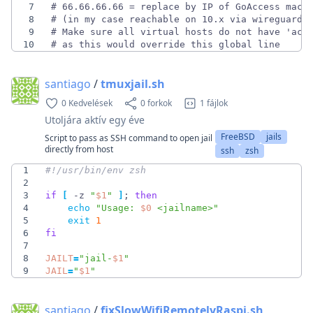
7
8
9
10
# as this would override this global line
santiago
/
tmuxjail.sh
0 Kedvelések
0 forkok
1 fájlok
Utoljára aktív
egy éve
FreeBSD
jails
Script to pass as SSH command to open jail
directly from host
ssh
zsh
1
2
3
if
[
 -z 
"
$1
"
]
;
then
4
echo
"
Usage: 
$0
 <jailname>
"
5
exit
1
6
fi
7
8
JAILT
=
"
jail-
$1
"
9
JAIL
=
"
$1
"
santiago
/
fixSlowWifiRemotelyRaspi.sh