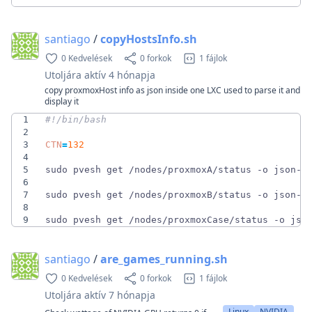
santiago
/
copyHostsInfo.sh
0 Kedvelések
0 forkok
1 fájlok
Utoljára aktív
4 hónapja
copy proxmoxHost info as json inside one LXC used to parse it and
display it
1
2
3
CTN
=
132
4
5
sudo pvesh get /nodes/proxmoxA/status -o json-p
6
7
sudo pvesh get /nodes/proxmoxB/status -o json-p
8
9
sudo pvesh get /nodes/proxmoxCase/status -o jso
santiago
/
are_games_running.sh
0 Kedvelések
0 forkok
1 fájlok
Utoljára aktív
7 hónapja
Linux
NVIDIA