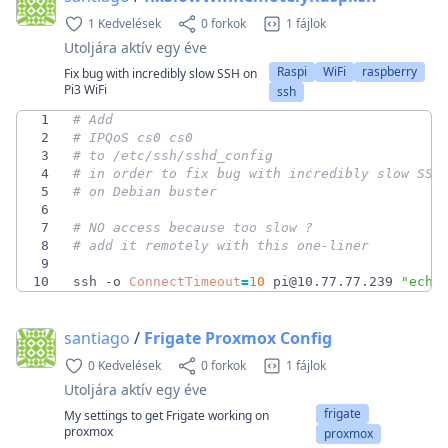
1 Kedvelések
0 forkok
1 fájlok
Utoljára aktív
egy éve
Raspi
WiFi
raspberry
Fix bug with incredibly slow SSH on
Pi3 WiFi
ssh
1
# Add
2
# IPQoS cs0 cs0
3
# to /etc/ssh/sshd_config 
4
# in order to fix bug with incredibly slow SSH
5
# on Debian buster
6
7
# NO access because too slow ? 
8
# add it remotely with this one-liner
9
10
ssh -o 
ConnectTimeout
=
10
 pi@10.77.77.239 
"echo
santiago
/
Frigate Proxmox Config
0 Kedvelések
0 forkok
1 fájlok
Utoljára aktív
egy éve
frigate
My settings to get Frigate working on
proxmox
proxmox