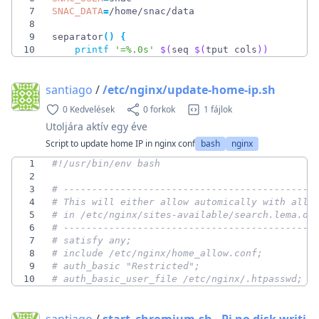
7
SNAC_DATA
=
8
9
separator
(
)
{
10
printf
'=%.0s'
$(
seq 
$(
tput cols
)
)
santiago
/
/etc/nginx/update-home-ip.sh
0 Kedvelések
0 forkok
1 fájlok
Utoljára aktív
egy éve
Script to update home IP in nginx conf
bash
nginx
1
2
3
# --------------------------------------------
4
# This will either allow automically with allo
5
# in /etc/nginx/sites-available/search.lema.or
6
# --------------------------------------------
7
# satisfy any;
8
# include /etc/nginx/home_allow.conf;
9
# auth_basic "Restricted";
10
# auth_basic_user_file /etc/nginx/.htpasswd;
santiago
/
start_chromium.sh - Pi no disk writi