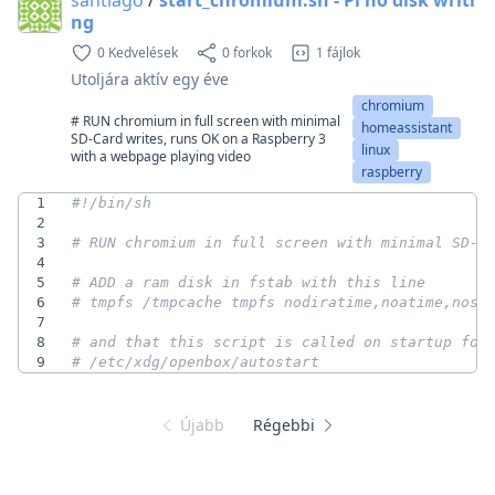
ng
0 Kedvelések
0 forkok
1 fájlok
Utoljára aktív
egy éve
chromium
# RUN chromium in full screen with minimal
homeassistant
SD-Card writes, runs OK on a Raspberry 3
linux
with a webpage playing video
raspberry
1
2
3
# RUN chromium in full screen with minimal SD-C
4
5
# ADD a ram disk in fstab with this line
6
# tmpfs /tmpcache tmpfs nodiratime,noatime,nosu
7
8
# and that this script is called on startup for
9
# /etc/xdg/openbox/autostart
Újabb
Régebbi