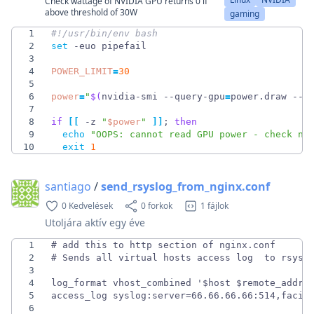
Check wattage of NVIDIA GPU returns 0 if
above threshold of 30W
gaming
1
2
set
3
4
POWER_LIMIT
=
30
5
6
power
=
"
$(
nvidia-smi --query-gpu
=
power.draw --f
7
8
if
[
[
 -z 
"
$power
"
]
]
;
then
9
echo
"OOPS: cannot read GPU power - check nv
10
exit
1
santiago
/
send_rsyslog_from_nginx.conf
0 Kedvelések
0 forkok
1 fájlok
Utoljára aktív
egy éve
1
2
3
4
5
6