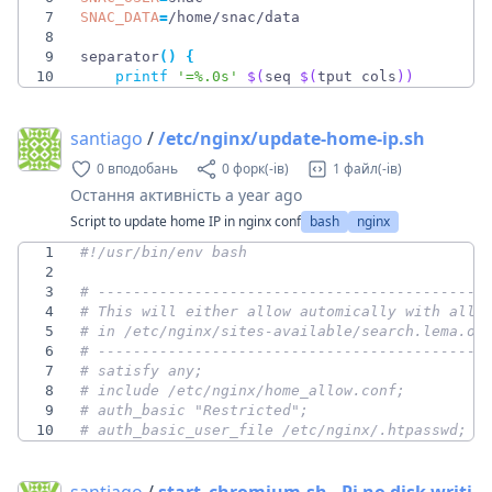
7
SNAC_DATA
=
8
9
separator
(
)
{
10
printf
'=%.0s'
$(
seq 
$(
tput cols
)
)
santiago
/
/etc/nginx/update-home-ip.sh
0 вподобань
0 форк(-ів)
1 файл(-ів)
Остання активність
a year ago
Script to update home IP in nginx conf
bash
nginx
1
2
3
# --------------------------------------------
4
# This will either allow automically with allo
5
# in /etc/nginx/sites-available/search.lema.or
6
# --------------------------------------------
7
# satisfy any;
8
# include /etc/nginx/home_allow.conf;
9
# auth_basic "Restricted";
10
# auth_basic_user_file /etc/nginx/.htpasswd;
santiago
/
start_chromium.sh - Pi no disk writi