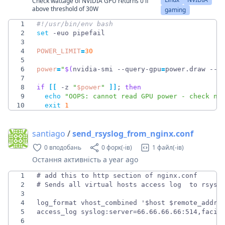
Check wattage of NVIDIA GPU returns 0 if
above threshold of 30W
gaming
1
2
set
3
4
POWER_LIMIT
=
30
5
6
power
=
"
$(
nvidia-smi --query-gpu
=
power.draw --f
7
8
if
[
[
 -z 
"
$power
"
]
]
;
then
9
echo
"OOPS: cannot read GPU power - check nv
10
exit
1
santiago
/
send_rsyslog_from_nginx.conf
0 вподобань
0 форк(-ів)
1 файл(-ів)
Остання активність
a year ago
1
2
3
4
5
6