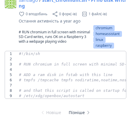
ng
0 вподобань
0 форк(-ів)
1 файл(-ів)
Остання активність
a year ago
chromium
# RUN chromium in full screen with minimal
homeassistant
SD-Card writes, runs OK on a Raspberry 3
linux
with a webpage playing video
raspberry
1
2
3
# RUN chromium in full screen with minimal SD-C
4
5
# ADD a ram disk in fstab with this line
6
# tmpfs /tmpcache tmpfs nodiratime,noatime,nosu
7
8
# and that this script is called on startup for
9
# /etc/xdg/openbox/autostart
Новіше
Пізніше