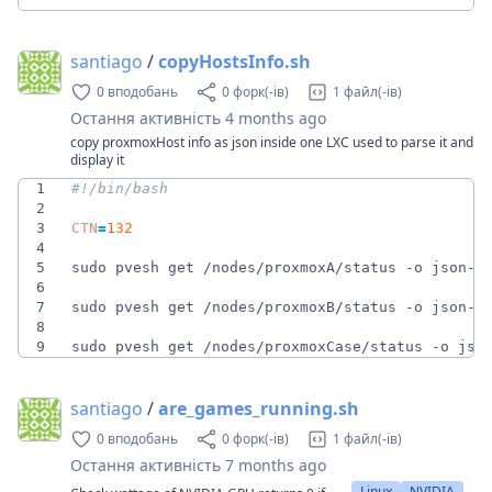
santiago
/
copyHostsInfo.sh
0 вподобань
0 форк(-ів)
1 файл(-ів)
Остання активність
4 months ago
copy proxmoxHost info as json inside one LXC used to parse it and
display it
1
2
3
CTN
=
132
4
5
sudo pvesh get /nodes/proxmoxA/status -o json-p
6
7
sudo pvesh get /nodes/proxmoxB/status -o json-p
8
9
sudo pvesh get /nodes/proxmoxCase/status -o jso
santiago
/
are_games_running.sh
0 вподобань
0 форк(-ів)
1 файл(-ів)
Остання активність
7 months ago
Linux
NVIDIA