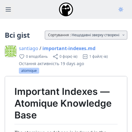
Open main menu
Всі gist
Сортування :
Нещодавні зверху створені
santiago
/
important-indexes.md
0 вподобань
0 форк(-ів)
1 файл(-ів)
Остання активність
19 days ago
atomique
Important Indexes —
Atomique Knowledge
Base