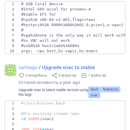
1
2
3
4
5
6
7
8
9
10
args: -cpu host,hv-vapic,hv-evmcs
santiago
/
Upgrade snac to stable
0 вподобань
0 форк(-ів)
1 файл(-ів)
Остання активність
a year ago
bash
fediverse
Upgrade snac to latest stable version using
the tags
snac
1
2
3
#Pre existing cloned repo
4
cd
$HOME
5
6
SNAC_USER
=