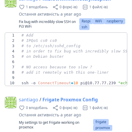
1 вподобань
0 форк(-ів)
1 файл(-ів)
Остання активність
a year ago
Raspi
WiFi
raspberry
Fix bug with incredibly slow SSH on
Pi3 WiFi
ssh
1
# Add
2
# IPQoS cs0 cs0
3
# to /etc/ssh/sshd_config 
4
# in order to fix bug with incredibly slow SSH
5
# on Debian buster
6
7
# NO access because too slow ? 
8
# add it remotely with this one-liner
9
10
ssh -o 
ConnectTimeout
=
10
 pi@10.77.77.239 
"echo
santiago
/
Frigate Proxmox Config
0 вподобань
0 форк(-ів)
1 файл(-ів)
Остання активність
a year ago
frigate
My settings to get Frigate working on
proxmox
proxmox