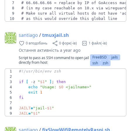
7
8
9
10
# as this would override this global line
santiago
/
tmuxjail.sh
0 вподобань
0 форк(-ів)
1 файл(-ів)
Остання активність
a year ago
FreeBSD
jails
Script to pass as SSH command to open jail
directly from host
ssh
zsh
1
2
3
if
[
 -z 
"
$1
"
]
;
then
4
echo
"
Usage: 
$0
 <jailname>
"
5
exit
1
6
fi
7
8
JAILT
=
"
jail-
$1
"
9
JAIL
=
"
$1
"
santiago
/
fixSlowWifiRemotelyRaspi.sh